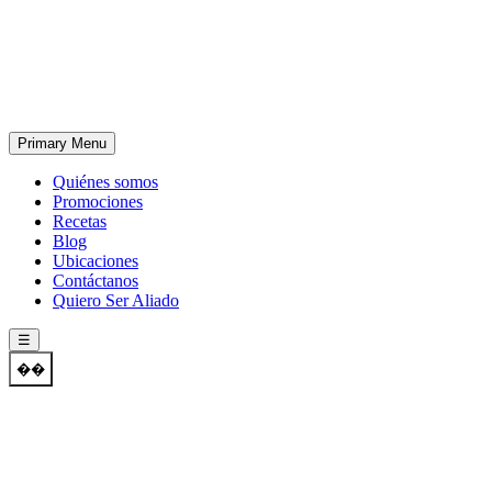
Skip
to
content
Primary Menu
Quiénes somos
Promociones
Recetas
Blog
Ubicaciones
Contáctanos
Quiero Ser Aliado
☰
��