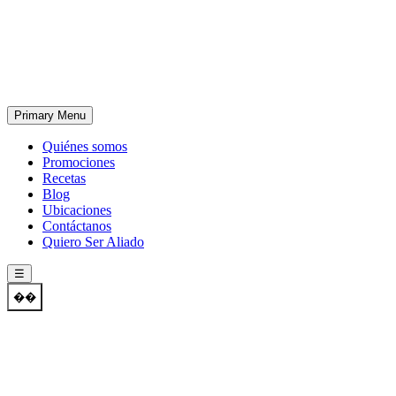
Skip
to
content
Primary Menu
Quiénes somos
Promociones
Recetas
Blog
Ubicaciones
Contáctanos
Quiero Ser Aliado
☰
��