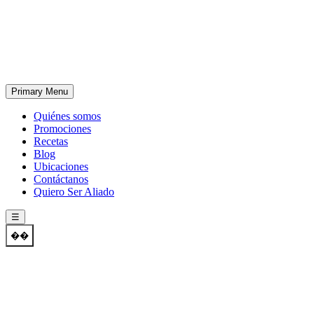
Skip
to
content
Primary Menu
Quiénes somos
Promociones
Recetas
Blog
Ubicaciones
Contáctanos
Quiero Ser Aliado
☰
��