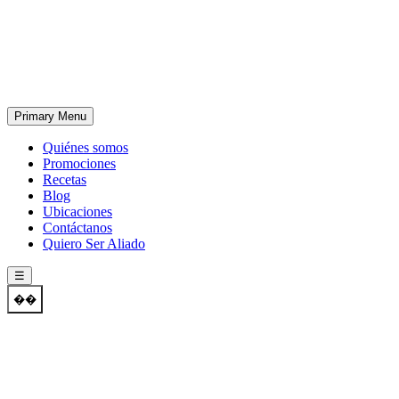
Skip
to
content
Primary Menu
Quiénes somos
Promociones
Recetas
Blog
Ubicaciones
Contáctanos
Quiero Ser Aliado
☰
��