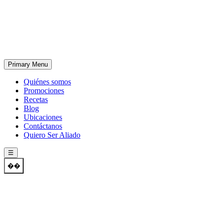
Skip
to
content
Primary Menu
Quiénes somos
Promociones
Recetas
Blog
Ubicaciones
Contáctanos
Quiero Ser Aliado
☰
��