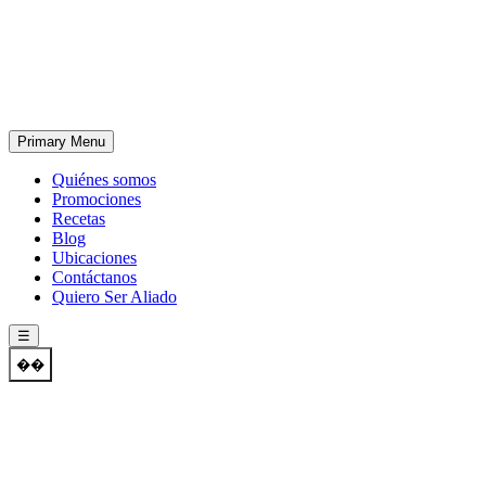
Skip
to
content
Primary Menu
Quiénes somos
Promociones
Recetas
Blog
Ubicaciones
Contáctanos
Quiero Ser Aliado
☰
��