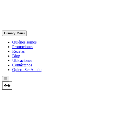
Skip
to
content
Primary Menu
Quiénes somos
Promociones
Recetas
Blog
Ubicaciones
Contáctanos
Quiero Ser Aliado
☰
��