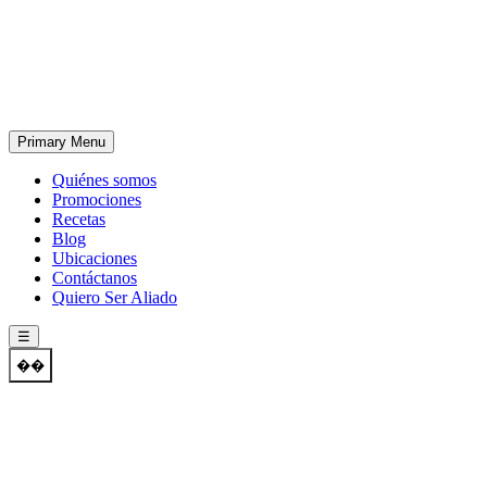
Skip
to
content
Primary Menu
Quiénes somos
Promociones
Recetas
Blog
Ubicaciones
Contáctanos
Quiero Ser Aliado
☰
��