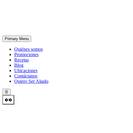
Skip
to
content
Primary Menu
Quiénes somos
Promociones
Recetas
Blog
Ubicaciones
Contáctanos
Quiero Ser Aliado
☰
��