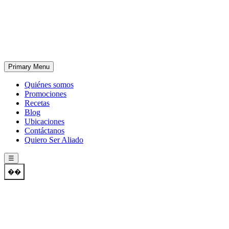
Skip
to
content
Primary Menu
Quiénes somos
Promociones
Recetas
Blog
Ubicaciones
Contáctanos
Quiero Ser Aliado
☰
��