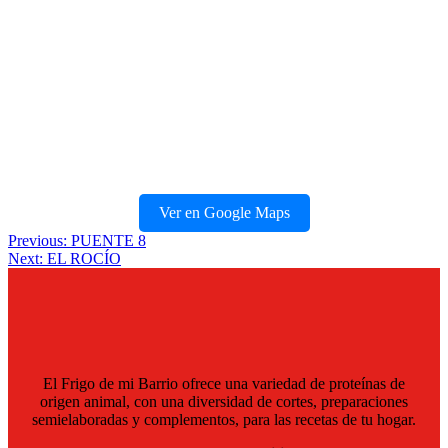
Ver en Google Maps
Navegación
Previous:
PUENTE 8
Next:
EL ROCÍO
de
entradas
El Frigo de mi Barrio ofrece una variedad de proteínas de
origen animal, con una diversidad de cortes, preparaciones
semielaboradas y complementos, para las recetas de tu hogar.