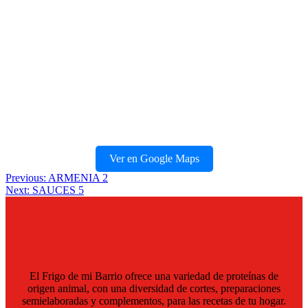
Ver en Google Maps
Navegación
Previous:
ARMENIA 2
Next:
SAUCES 5
de
entradas
El Frigo de mi Barrio ofrece una variedad de proteínas de
origen animal, con una diversidad de cortes, preparaciones
semielaboradas y complementos, para las recetas de tu hogar.