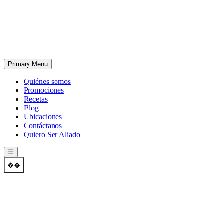
Skip
to
content
Primary Menu
Quiénes somos
Promociones
Recetas
Blog
Ubicaciones
Contáctanos
Quiero Ser Aliado
☰
��