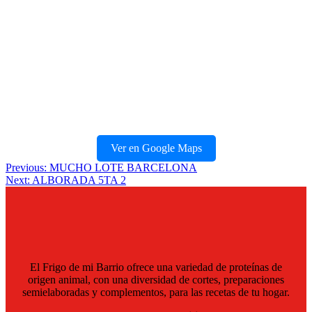
Ver en Google Maps
Navegación
Previous:
MUCHO LOTE BARCELONA
Next:
ALBORADA 5TA 2
de
entradas
El Frigo de mi Barrio ofrece una variedad de proteínas de
origen animal, con una diversidad de cortes, preparaciones
semielaboradas y complementos, para las recetas de tu hogar.