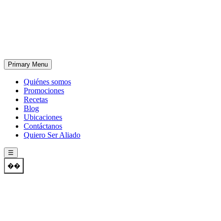
Skip
to
content
Primary Menu
Quiénes somos
Promociones
Recetas
Blog
Ubicaciones
Contáctanos
Quiero Ser Aliado
☰
��