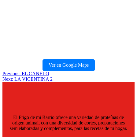
Ver en Google Maps
Navegación
Previous:
EL CANELO
Next:
LA VICENTINA 2
de
entradas
El Frigo de mi Barrio ofrece una variedad de proteínas de
origen animal, con una diversidad de cortes, preparaciones
semielaboradas y complementos, para las recetas de tu hogar.