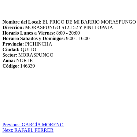
Nombre del Local:
EL FRIGO DE MI BARRIO MORASPUNGO
Dirección:
MORASPUNGO S12-152 Y PINLLOPATA
Horario Lunes a Viernes:
8:00 - 20:00
Horario Sábados y Domingos:
9:00 - 16:00
Provincia:
PICHINCHA
Ciudad:
QUITO
Sector:
MORASPUNGO
Zona:
NORTE
Código:
146339
Navegación
Previous:
GARCÍA MORENO
Next:
RAFAEL FERRER
de