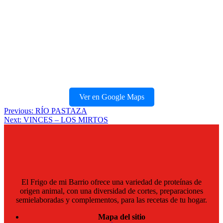
Ver en Google Maps
Navegación
Previous:
RÍO PASTAZA
Next:
VINCES – LOS MIRTOS
de
entradas
El Frigo de mi Barrio ofrece una variedad de proteínas de
origen animal, con una diversidad de cortes, preparaciones
semielaboradas y complementos, para las recetas de tu hogar.
Mapa del sitio