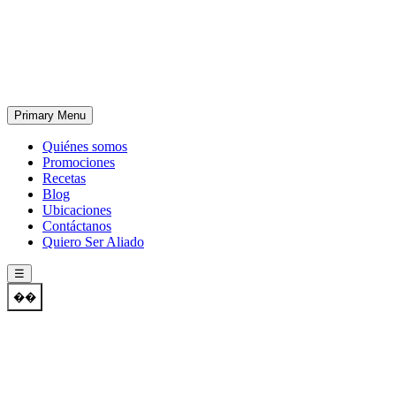
Skip
to
content
Primary Menu
Quiénes somos
Promociones
Recetas
Blog
Ubicaciones
Contáctanos
Quiero Ser Aliado
☰
��