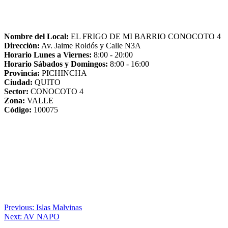
Nombre del Local:
EL FRIGO DE MI BARRIO CONOCOTO 4
Dirección:
Av. Jaime Roldós y Calle N3A
Horario Lunes a Viernes:
8:00 - 20:00
Horario Sábados y Domingos:
8:00 - 16:00
Provincia:
PICHINCHA
Ciudad:
QUITO
Sector:
CONOCOTO 4
Zona:
VALLE
Código:
100075
Navegación
Previous:
Islas Malvinas
Next:
AV NAPO
de