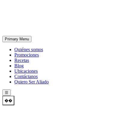
Skip
to
content
Primary Menu
Quiénes somos
Promociones
Recetas
Blog
Ubicaciones
Contáctanos
Quiero Ser Aliado
☰
��