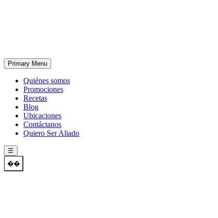
Skip
to
content
Primary Menu
Quiénes somos
Promociones
Recetas
Blog
Ubicaciones
Contáctanos
Quiero Ser Aliado
☰
��