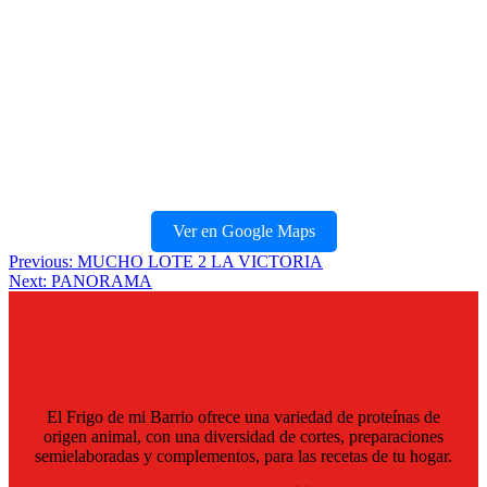
Ver en Google Maps
Navegación
Previous:
MUCHO LOTE 2 LA VICTORIA
Next:
PANORAMA
de
entradas
El Frigo de mi Barrio ofrece una variedad de proteínas de
origen animal, con una diversidad de cortes, preparaciones
semielaboradas y complementos, para las recetas de tu hogar.