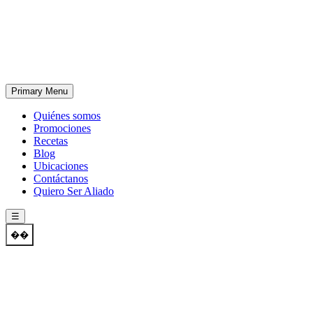
Skip
to
content
Primary Menu
Quiénes somos
Promociones
Recetas
Blog
Ubicaciones
Contáctanos
Quiero Ser Aliado
☰
��